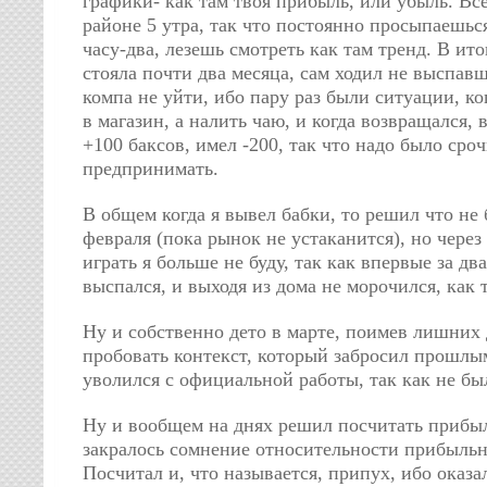
графики- как там твоя прибыль, или убыль. Все
районе 5 утра, так что постоянно просыпаешься
часу-два, лезешь смотреть как там тренд. В ито
стояла почти два месяца, сам ходил не выспав
компа не уйти, ибо пару раз были ситуации, ког
в магазин, а налить чаю, и когда возвращался,
+100 баксов, имел -200, так что надо было сроч
предпринимать.
В общем когда я вывел бабки, то решил что не 
февраля (пока рынок не устаканится), но через
играть я больше не буду, так как впервые за д
выспался, и выходя из дома не морочился, как 
Ну и собственно дето в марте, поимев лишних 
пробовать контекст, который забросил прошлым
уволился с официальной работы, так как не бы
Ну и вообщем на днях решил посчитать прибыль
закралось сомнение относительности прибыльн
Посчитал и, что называется, припух, ибо оказа