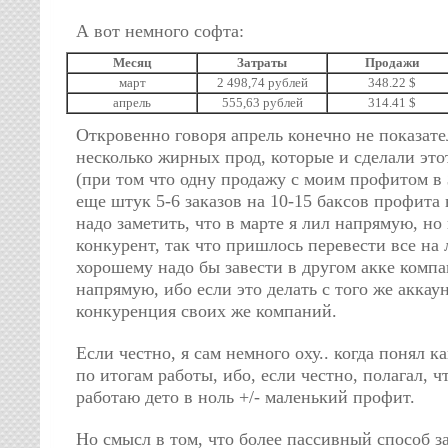
А вот немного софта:
Месяц
Затраты
Продажи
март
2 498,74 рублей
348.22 $
апрель
555,63 рублей
314.41 $
Откровенно говоря апрель конечно не показате
несколько жирных прод, которые и сделали эт
(при том что одну продажу с моим профитом в 
еще штук 5-6 заказов на 10-15 баксов профита 
надо заметить, что в марте я лил напрямую, но
конкурент, так что пришлось перевести все на 
хорошему надо бы завести в другом акке компа
напрямую, ибо если это делать с того же аккаун
конкуренция своих же компаний.
Если честно, я сам немного оху.. когда понял к
по итогам работы, ибо, если честно, полагал, ч
работаю дето в ноль +/- маленький профит.
Но смысл в том, что более пассивный способ з