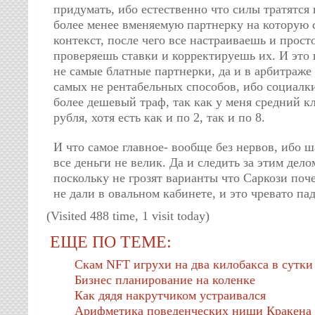
придумать, ибо естественно что силы тратятся 
более менее вменяемую партнерку на которую 
контекст, после чего все настраиваешь и просто
проверяешь ставки и корректируешь их. И это 
не самые блатные партнерки, да и в арбитраже
самых не рентабельных способов, ибо социалки
более дешевый траф, так как у меня средний к
рубля, хотя есть как и по 2, так и по 8.
И что самое главное- вообще без нервов, ибо ш
все деньги не велик. Да и следить за этим дело
поскольку не грозят варианты что Саркози поче
не дали в овальном кабинете, и это чревато па
(Visited 488 time, 1 visit today)
ЕЩЕ ПО ТЕМЕ:
Скам NFT игрухи на два килобакса в сутки
Бизнес планирование на коленке
Как дядя накрутчиком устраивался
Арифметика поведенческих ниши Кракена