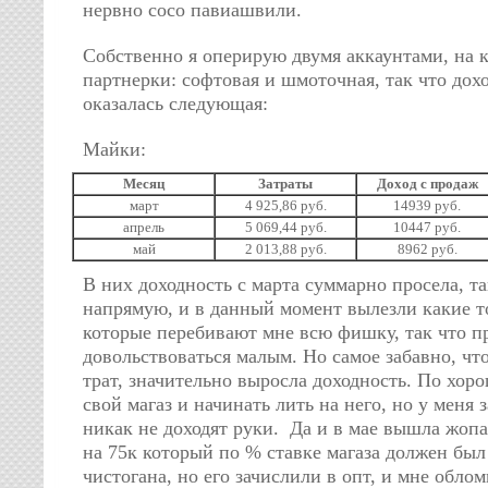
нервно сосо павиашвили.
Собственно я оперирую двумя аккаунтами, на 
партнерки: софтовая и шмоточная, так что дох
оказалась следующая:
Майки:
Месяц
Затраты
Доход с продаж
март
4 925,86 руб.
14939 руб.
апрель
5 069,44 руб.
10447 руб.
май
2 013,88 руб.
8962 руб.
В них доходность с марта суммарно просела, та
напрямую, и в данный момент вылезли какие т
которые перебивают мне всю фишку, так что п
довольствоваться малым. Но самое забавно, ч
трат, значительно выросла доходность. По хор
свой магаз и начинать лить на него, но у меня 
никак не доходят руки. Да и в мае вышла жопа,
на 75к который по % ставке магаза должен был
чистогана, но его зачислили в опт, и мне облом