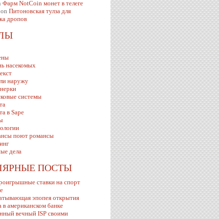
n
Фарм NotCoin монет в телеге
on
Питоновская тулза для
ка дропов
ЕЛЫ
ены
ь насекомых
екст
ли наружу
нерки
ковые системы
та
та в Sape
ы
ологии
нсы поют романсы
инг
ые дела
ЛЯРНЫЕ ПОСТЫ
роигрышные ставки на спорт
ve
атывающая эпопея открытия
а в американском банке
нный вечный ISP своими