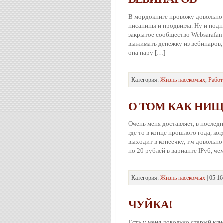
В мордокниге провожу довольно м
писанины и продвигла. Ну и подпи
закрытое сообщество Websarafan
выжимать денежку из вебинаров, 
она пару […]
Категория:
Жизнь насекомых
,
Работ
О ТОМ КАК НИ
Очень меня доставляет, в последн
где то в конце прошлого года, к
выходит в копеечку, т.ч довольн
по 20 рублей в варианте IPv6, че
Категория:
Жизнь насекомых
| 05 16
ЧУЙКА!
Есть у меня довольно старый кли