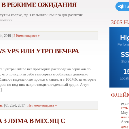
И В РЕЖИМЕ ОЖИДАНИЯ
Пи
ут на кворке, где я калымлю немного для развития
зимании.
300$ 
th, 2019
|
2 Комментариев »
S VPS ИЛИ УТРО ВЕЧЕРА
та центра Online.net проходила распродажа серваков по
 что прикупить себе там сервак я собирался довольно
бывают выделенные прокси с каналом в 100Мб, за которые
ров, но под них надо отводить отдельный дедик. А тут
]
ФЛЕЙ
psyn
нг
| 01 23rd, 2017
|
Нет комментариев »
сеть
Мяу
или 
 3 ЛЯМА В МЕСЯЦ С
Алек
досу