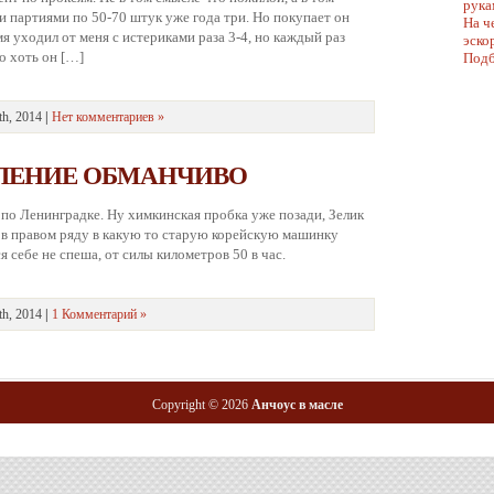
рука
 партиями по 50-70 штук уже года три. Но покупает он
На ч
мя уходил от меня с истериками раза 3-4, но каждый раз
эско
о хоть он […]
Подб
th, 2014
|
Нет комментариев »
ТЛЕНИЕ ОБМАНЧИВО
у по Ленинградке. Ну химкинская пробка уже позади, Зелик
 в правом ряду в какую то старую корейскую машинку
я себе не спеша, от силы километров 50 в час.
th, 2014
|
1 Комментарий »
Copyright © 2026
Анчоус в масле