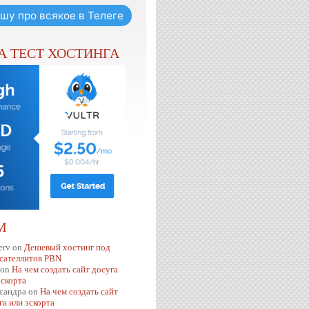
шу про всякое в Телеге
НА ТЕСТ ХОСТИНГА
М
erv
on
Дешевый хостинг под
 сателлитов PBN
on
На чем создать сайт досуга
эскорта
сандра
on
На чем создать сайт
га или эскорта