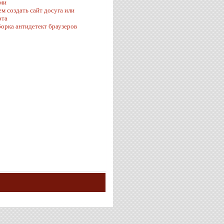
ми
ем создать сайт досуга или
рта
орка антидетект браузеров