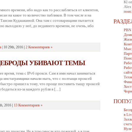
Kl
o
Alex
ного времени, ибо надо как то расслабляться от клиентов,
поис
сан на какое то количество пабликов. В том числе и на
 Таисии Кудашкиной. Она там с сотоварищами пытается
РАЗД
но выходило у неё, до недавнего времени, не очень, ибо
PBN
Дом
Жизн
Конт
а
| 10 29th, 2016
|
2 Комментариев »
Мыс
Парт
Поис
ЩЕБРОДЫ УБИВАЮТ ТЕМЫ
Рабо
Рабо
сайт
ее время, тема с IPv6 прокси. Сам я ими начал заниматься
Техн
огда инстаграмщики начали ныть, что с полтыщи проксей
Фина
о быстро пришел к тому, что проще поставить тыщу проксей
Хост
м бодаться из-за каждого рубля в […]
Чорн
ПОПУ
th, 2016
|
13 Комментариев »
Бесп
в Li
Захв
счет
Нуле
ент по проксям. Не в том смысле что пожилой, а в том