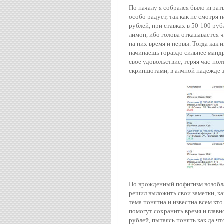
По началу я собрался было играть
особо радует, так как не смотря 
рублей, при ставках в 50-100 руб
лимон, ибо голова отказывается ч
на них время и нервы. Тогда как 
начинаешь гораздо сильнее манд
свое удовольствие, теряя час-пол
скриншотами, в алчной надежде з
Но врожденный пофигизм возоблад
решил выложить свои заметки, как
тема понятна и известна всем кто
помогут сохранить время и главно
рублей, пытаясь понять как да чт