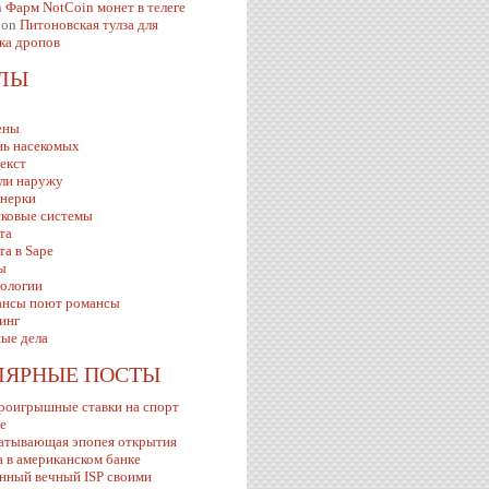
n
Фарм NotCoin монет в телеге
on
Питоновская тулза для
ка дропов
ЕЛЫ
ены
ь насекомых
екст
ли наружу
нерки
ковые системы
та
та в Sape
ы
ологии
нсы поют романсы
инг
ые дела
ЛЯРНЫЕ ПОСТЫ
роигрышные ставки на спорт
ve
атывающая эпопея открытия
а в американском банке
нный вечный ISP своими