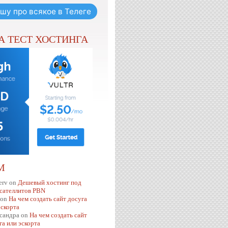
шу про всякое в Телеге
НА ТЕСТ ХОСТИНГА
М
erv
on
Дешевый хостинг под
 сателлитов PBN
on
На чем создать сайт досуга
эскорта
сандра
on
На чем создать сайт
га или эскорта