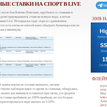
Е СТАВКИ НА СПОРТ В LIVE
Пи
е после боя Кличко Поветкин, зарубился со ставками в
еделю приглядывался, ставя на всякую муру, а потом
300$ 
авки Live. Потыркался туда- сюда и с удивлением
 Live есть очень не плохой шанс обыграть букмекера или по
рыш к минимуму.
ФЛЕЙ
задача игрока не столько выиграть, сколько
psyn
твенно наблюдая какое то время за ставками, обнаружил,
сеть
, можно как минимум оставаться при своих, а в среднем
Мяу
или 
эти ставки пробивали до 200% прибыли, но это больше
Алек
о ориентироваться надо именно на 5-10%.
досу