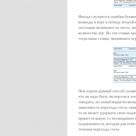
Иногда случаются ошибки букмеке
команды в игре и победу второй 
ситуацию возникают не часто, мо
количество игр. Но эти ставки ч
тогда ваша ставка, лишившись пе
Чем хорош данный способ, помимо
что не надо быть экспертом в это
говорить, но понаблюдав нескол
зависимость перехода счета, ска
то не может удержать свою подач
принести какую то неожиданность
подавленности, которая для теб
течения перехода счета.