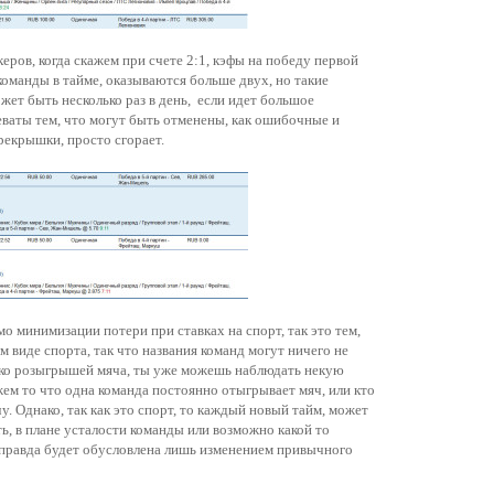
ров, когда скажем при счете 2:1, кэфы на победу первой
команды в тайме, оказываются больше двух, но такие
жет быть несколько раз в день, если идет большое
реваты тем, что могут быть отменены, как ошибочные и
рекрышки, просто сгорает.
 минимизации потери при ставках на спорт, так это тем,
м виде спорта, так что названия команд могут ничего не
ько розыгрышей мяча, ты уже можешь наблюдать некую
жем то что одна команда постоянно отыгрывает мяч, или кто
у. Однако, так как это спорт, то каждый новый тайм, может
, в плане усталости команды или возможно какой то
я правда будет обусловлена лишь изменением привычного