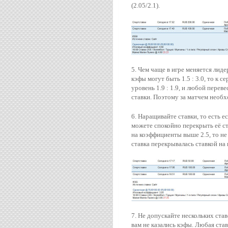
(2.05/2.1).
5. Чем чаще в игре меняется лиде
кэфы могут быть 1.5 : 3.0, то к 
уровень 1.9 : 1.9, и любой перев
ставки. Поэтому за матчем необх
6. Наращивайте ставки, то есть е
можете спокойно перекрыть её ста
на коэффициенты выше 2.5, то не
ставка перекрывалась ставкой на
7. Не допускайте нескольких ста
вам не казались кэфы. Любая ст