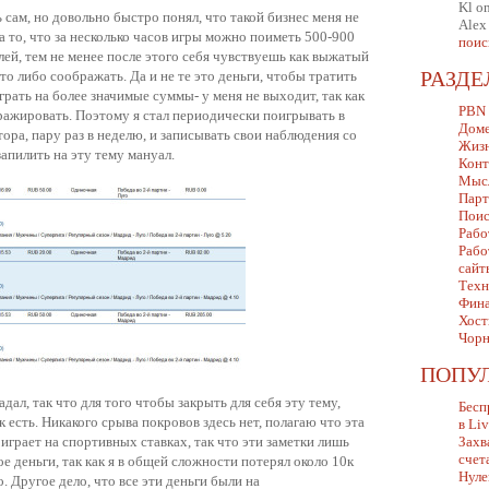
Kl
o
 сам, но довольно быстро понял, что такой бизнес меня не
Alex
на то, что за несколько часов игры можно поиметь 500-900
поис
лей, тем не менее после этого себя чувствуешь как выжатый
то либо соображать. Да и не те это деньги, чтобы тратить
РАЗД
играть на более значимые суммы- у меня не выходит, так как
PBN
ражировать. Поэтому я стал периодически поигрывать в
Дом
тора, пару раз в неделю, и записывать свои наблюдения со
Жизн
апилить на эту тему мануал.
Конт
Мыс
Парт
Поис
Рабо
Рабо
сайт
Техн
Фина
Хост
Чорн
ПОПУ
ал, так что для того чтобы закрыть для себя эту тему,
Бесп
 есть. Никакого срыва покровов здесь нет, полагаю что эта
в Li
 играет на спортивных ставках, так что эти заметки лишь
Захв
счет
е деньги, так как я в общей сложности потерял около 10к
Нуле
о. Другое дело, что все эти деньги были на