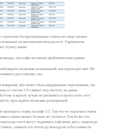
всю стратегию беспроигрышных ставок на спорт можно
 основанных на математическом расчете. Скриншоты
уют пункту выше:
 команды, чьи кэфы на начале приблизительно равны
онаблюдать несколько розыгрышей, как переходит мяч. Не
понимаете расстановку сил.
й коварный, ибо может быть кардинально переломным, так
шая со счетом 2:0 сливает под чистую, не давая
оэтому в идеале лучше не рисковать и пропустить этот
скнуть, проследить несколько розыгрышей.
ем проиграть ставку на кэфе 3.5. Так что не чураемся ставок
 такого шанса может больше не случится. Тем более что
 перехода счета могут поднимать кэф выше двух, скажем до
оставить, снижать его почти до выхода не себестоимость