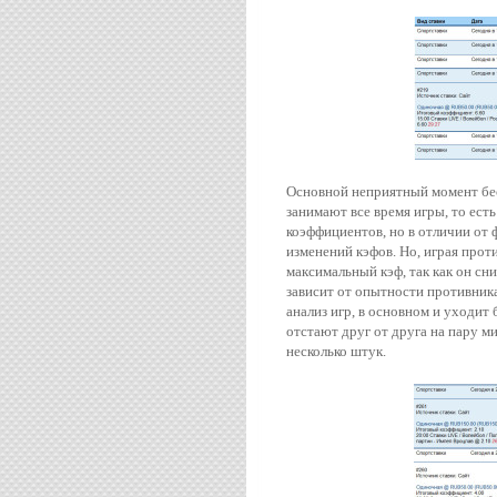
Основной неприятный момент бес
занимают все время игры, то ест
коэффициентов, но в отличии от 
изменений кэфов. Но, играя прот
максимальный кэф, так как он сн
зависит от опытности противника
анализ игр, в основном и уходит 
отстают друг от друга на пару м
несколько штук.