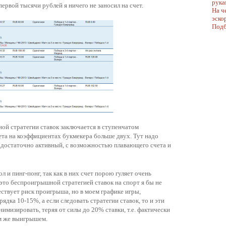
рука
ервой тысячи рублей я ничего не заносил на счет.
На ч
эско
Подб
й стратегии ставок заключается в ступенчатом
ета на коэффициентах букмекера больше двух. Тут надо
ь достаточно активный, с возможностью плавающего счета и
ол и пинг-понг, так как в них счет порою гуляет очень
это беспроигрышной стратегией ставок на спорт я бы не
ествует риск проигрыша, но в моем графике игры,
рядка 10-15%, а если следовать стратегии ставок, то и эти
мизировать, теряя от силы до 20% ставки, т.е. фактически
 же выигрышем.