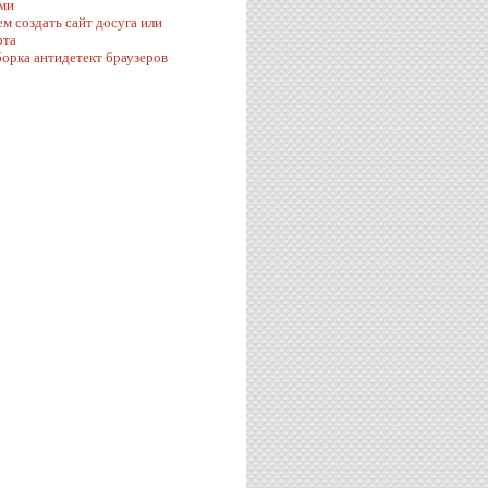
ми
ем создать сайт досуга или
рта
орка антидетект браузеров