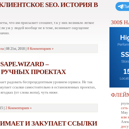
ЛИЕНТСКОЕ SEO. ИСТОРИЯ В
Пи
300$ 
еты, что им присылает сеошнег, т.к у них возникло легкое
сли уж у людей вообще не в теме, возникает ощущение
начно.
ела
| 08 21st, 2018
|
8 Комментариев »
SAPE.WIZARD –
 РУЧНЫХ ПРОЕКТАХ
жает радовать беспрецедентным уровнем сервиса. Не так
 закупает ссылки самостоятельно в остановленных проектах,
 ягодках (от слова жопа), чуть ниже.
ФЛЕЙ
psyn
сеть
015
|
2 Комментариев »
Мяу
или 
НИМАЕТ И ЗАКУПАЕТ ССЫЛКИ
Алек
досу