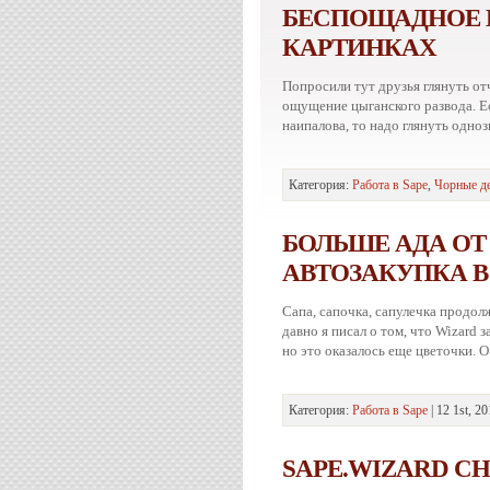
БЕСПОЩАДНОЕ К
КАРТИНКАХ
Попросили тут друзья глянуть отч
ощущение цыганского развода. Е
наипалова, то надо глянуть одноз
Категория:
Работа в Sape
,
Чорные д
БОЛЬШЕ АДА ОТ 
АВТОЗАКУПКА В
Сапа, сапочка, сапулечка продол
давно я писал о том, что Wizard
но это оказалось еще цветочки. О
Категория:
Работа в Sape
| 12 1st, 2
SAPE.WIZARD С