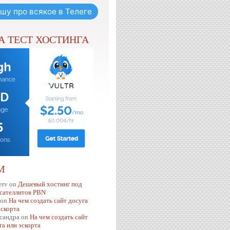
шу про всякое в Телеге
НА ТЕСТ ХОСТИНГА
М
erv
on
Дешевый хостинг под
 сателлитов PBN
on
На чем создать сайт досуга
эскорта
сандра
on
На чем создать сайт
га или эскорта