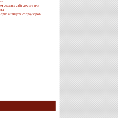
ми
ем создать сайт досуга или
рта
орка антидетект браузеров