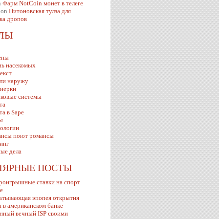
n
Фарм NotCoin монет в телеге
on
Питоновская тулза для
ка дропов
ЕЛЫ
ены
ь насекомых
екст
ли наружу
нерки
ковые системы
та
та в Sape
ы
ологии
нсы поют романсы
инг
ые дела
ЛЯРНЫЕ ПОСТЫ
роигрышные ставки на спорт
ve
атывающая эпопея открытия
а в американском банке
нный вечный ISP своими