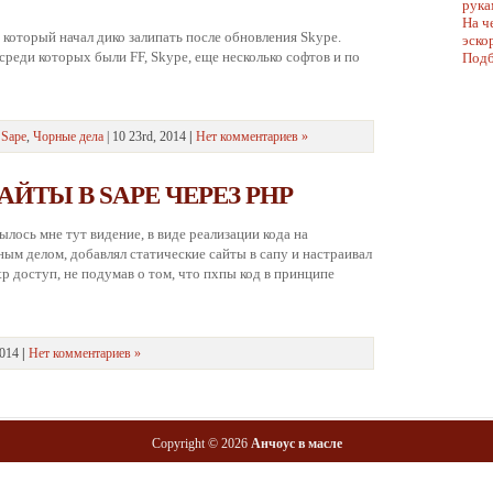
рука
На ч
, который начал дико залипать после обновления Skype.
эско
 среди которых были FF, Skype, еще несколько софтов и по
Подб
 Sape
,
Чорные дела
| 10 23rd, 2014
|
Нет комментариев »
ЙТЫ В SAPE ЧЕРЕЗ PHP
ылось мне тут видение, в виде реализации кода на
ным делом, добавлял статические сайты в сапу и настраивал
tp доступ, не подумав о том, что пхпы код в принципе
2014
|
Нет комментариев »
Copyright © 2026
Анчоус в масле