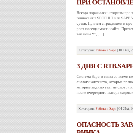
ПРИ ОСТАНОВЛ
Всегда поражался историям про т
говносайт в SEOPULT или SAPE W
сутки. Причем с графиками и пр
рост посещаемости сайта. Причем
так мона?!”, […]
Категория:
Работа в Sape
| 10 14th, 
3 ДНЯ С RTB.SAP
Система Sape, в связи со всеми 
аналоги контекста, которые позв
которые видимо таят не смотря н
после очередного высера садовс
Категория:
Работа в Sape
| 04 21st, 
ОПАСНОСТЬ ЗАР
ВИНКА