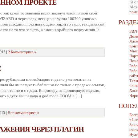
ЕННОМ ПРОЕКТЕ
Kl
o
Alex
поис
о как какой то ленивый васян закинул левой пяткой свой
IZARD и через пару месяцев получил 100500 уников в
РАЗД
очими плюхами, показывающими какой то экспотенциальный
 это не то что зависть, а эмоция крайнего недоумения “а
PBN
Дом
Жизн
Конт
Мыс
2015
|
2 Комментариев »
Парт
Поис
Рабо
E
Рабо
сайт
перетрубациями в линкбилдинге, давно уже косится на
Техн
олили бы им получать баблишко не только с продажи ссылок,
Фина
и на что; но и с трафа. К примеру, за прошедшую неделю,
Хост
Чорн
кого в духе мишы каца и god mode DOOM’а […]
ПОПУ
2015
|
Нет комментариев »
Бесп
в Li
Захв
АЖЕНИЯ ЧЕРЕЗ ПЛАГИН
счет
Нуле