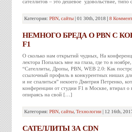
сателлитов – это дешевое удовольствие, типо 
Категория:
PBN
,
сайты
| 01 30th, 2018
|
8 Коммент
НЕМНОГО БРЕДА О PBN С К
F1
О сколько нам открытий чудных, На конферен
лектора Попалась мне на глаза, где то в ноябре
“Сателлиты, Дропы, PBN, WEB 2.0: Как пост
ссылочный профиль в конкурентных нишах для
и не спалиться” некоего Дмитрия Петренко, ко
конференции от студии F1 в Москве, втирал о
опираясь на свой […]
Категория:
PBN
,
сайты
,
Технологии
| 12 16th, 20
САТЕЛЛИТЫ ЗА CDN