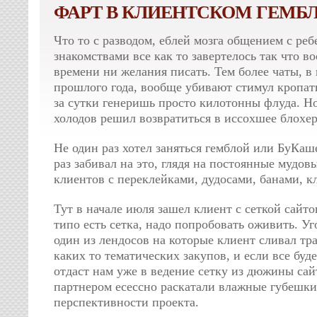
ФАРТ В КЛИЕНТСКОМ ГЕМБЛ
Что то с разводом, еблей мозга общением с ре
знакомствами все как то завертелось так что в
времени ни желания писать. Тем более чаты, в
прошлого года, вообще убивают стимул кропать
за сутки генеришь просто килотонны флуда. Н
холодов решил возвратиться в иссохшее блохер
Не один раз хотел заняться гемблой или БуКа
раз забивал на это, глядя на постоянные мудов
клиентов с переклейками, дудосами, банами, к
Тут в начале июля зашел клиент с сеткой сайто
типо есть сетка, надо попробовать оживить. Уг
один из лендосов на которые клиент сливал тра
каких то тематических закупов, и если все буд
отдаст нам уже в ведение сетку из дюжины сай
партнером есессно раскатали влажные губешки
перспективности проекта.