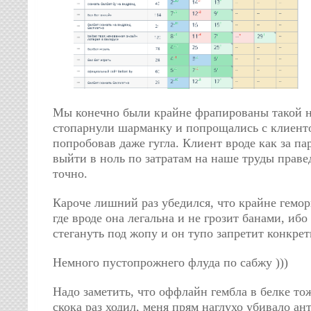
Мы конечно были крайне фрапированы такой н
стопарнули шарманку и попрощались с клиенто
попробовав даже гугла. Клиент вроде как за па
выйти в ноль по затратам на наше труды праве
точно.
Кароче лишний раз убедился, что крайне гемо
где вроде она легальна и не грозит банами, иб
стегануть под жопу и он тупо запретит конкре
Немного пустопрожнего флуда по сабжу )))
Надо заметить, что оффлайн гембла в белке то
скока раз ходил, меня прям наглухо убивало ант