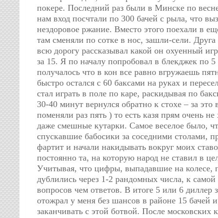
покере. Последний раз были в Минске по весне
нам вход посчтали по 300 бачей с рыла, что вы
нездоровое ржание. Вместо этого поехали в ещ
там сменяли по сотке в нос, зашли-сели. Друга
всю дорогу рассказывал какой он охуенный иг
за 15. Я по началу попробовал в блекджек по 5 
получалось что в кон все равно вгружаешь пятн
быстро остался с 60 баксами на руках и пересел
стал играть в поле по каре, раскидывая по бакс
30-40 минут вернулся обратно к стохе – за это
поменяли раз пять ) то есть казя прям очень не
даже смешные кутарки. Самое веселое было, ч
спускавшие бабосики за соседними столами, пр
фартит и начали накидывать вокруг моих ставо
постоянно та, на которую народ не ставил в це
Учитывая, что цифры, выпадавшие на колесе, 
дублились через 1-2 рандомных числа, к самой
вопросов чем ответов. В итоге 5 или 6 диллер з
отожрал у меня без шансов в районе 15 бачей 
заканчивать с этой ботвой. После московских к