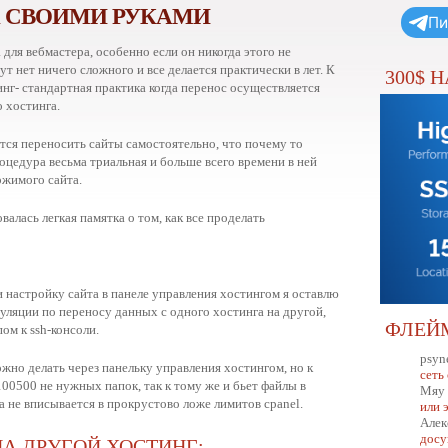
А СВОИМИ РУКАМИ
Пи
 для вебмастера, особенно если он никогда этого не
ут нет ничего сложного и все делается практически в лет. К
300$ 
нг- стандартная практика когда перенос осуществляется
 хостинга.
тся переносить сайты самостоятельно, что почему то
оцедура весьма триальная и больше всего времени в ней
ржимого сайта.
алась легкая памятка о том, как все проделать
 настройку сайта в панеле управления хостингом я оставлю
пуляции по переносу данных с одного хостинга на другой,
ФЛЕЙ
пом к ssh-консоли.
psyn
ожно делать через панельку управления хостингом, но к
сеть
00500 не нужных папок, так к тому же и бьет файлы в
Мяу
ла не вписывается в прокрустово ложе лимитов cpanel.
или 
Алек
досу
А ДРУГОЙ ХОСТИНГ: