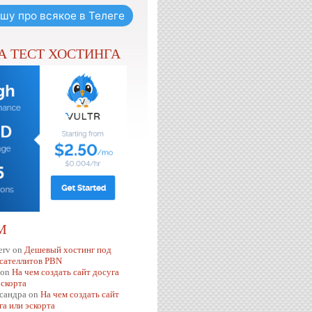
шу про всякое в Телеге
НА ТЕСТ ХОСТИНГА
М
erv
on
Дешевый хостинг под
 сателлитов PBN
on
На чем создать сайт досуга
эскорта
сандра
on
На чем создать сайт
га или эскорта