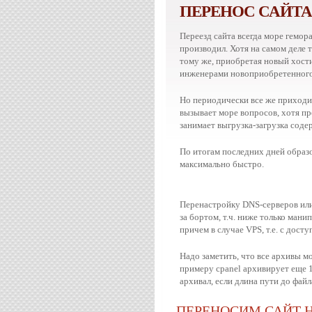
ПЕРЕНОС САЙТ
Переезд сайта всегда море гемора
производил. Хотя на самом деле т
тому же, приобретая новый хости
инженерами новоприобретенного
Но периодически все же приходи
вызывает море вопросов, хотя пр
занимает выгрузка-загрузка соде
По итогам последних дней образов
максимально быстро.
Перенастройку DNS-серверов или
за бортом, т.ч. ниже только мани
причем в случае VPS, т.е. с досту
Надо заметить, что все архивы м
примеру cpanel архивирует еще 1
архивал, если длина пути до фай
ПЕРЕНОСИМ САЙТ Н