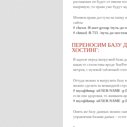
распакован он будет от имени roo
напрямую, то права уже будут за
Меняем права доступа на папку и
сайты
# chown -R user:group /путь-до
# chmod -R 755 /путь-до-место
ПЕРЕНОСИМ БАЗУ 
ХОСТИНГ:
В идеале перед выгрузкой базы д
какая то статистика вроде StatPre
метров, с нулевой табличкой стат
Оттуда можно и выгрузить базу в
можно сделать из командной стр
# mysqldump -uUSER-NAME -p 
если она здоровая, то жимкаем а
# mysqldump -uUSER-NAME -p DA
Опять же базу данных можно скач
управления базами даных – естест