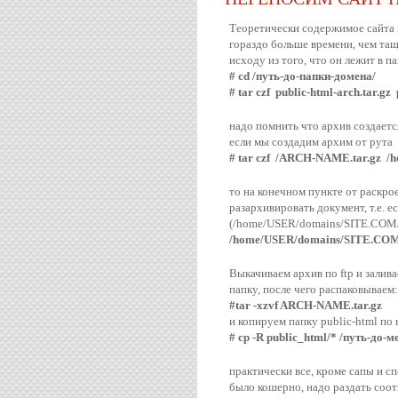
Теоретически содержимое сайта м
гораздо больше времени, чем тащи
исходу из того, что он лежит в па
# cd /путь-до-папки-домена/
# tar czf public-html-arch.tar.gz
надо помнить что архив создается
если мы создадим архим от рута
# tar czf /ARCH-NAME.tar.gz 
то на конечном пункте от раскрое
разархивировать документ, т.е. е
(/home/USER/domains/SITE.COM/)
/home/USER/domains/SITE.COM
Выкачиваем архив по ftp и залив
папку, после чего распаковываем:
#tar -xzvf ARCH-NAME.tar.gz
и копируем папку public-html по
# cp -R public_html/* /путь-до-
практически все, кроме сапы и сп
было кошерно, надо раздать соот