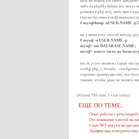
Базу на новом хостинге заводим 
либо из phpMyAdmin (но могут в
размера в php.ini); либо при соз
списка баз имеется функционал и
# mysqldump -uUSER-NAME -p 
но у меня этот способ иногда дур
# mysql -u USER-NAME -p
mysql> use DATABASE-NAME;
mysql> source /путь-до-базы-от-
после этого меняем старые настр
config.php, у Joomla – configurat
хорошее преимущество, что базу 
такими, чтобы даже не менять ни
(Visited 799 time, 1 visit today)
ЕЩЕ ПО ТЕМЕ:
Опыт работы с репутацией 
Отслеживание ключей на па
Скам NFT игрухи на два кил
Арифметика поведенческих