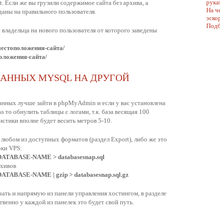
рука
t. Если же вы грузили содержимое сайта без архива, а
На ч
даны на правильного пользователя.
эско
Подб
 владельца на нового пользователя от которого заведены
-местоположения-сайта/
положения-сайта/
ДАННЫХ MYSQL НА ДРУГОЙ
анных лучше зайти в phpMyAdmin и если у вас установлена
ss то обнулить таблицы с логами, т.к. база весящая 100
истики вполне будет весить метров 5-10.
 любом из доступных форматов (раздел Export), либо же это
оки VPS:
DATABASE-NAME > databasesnap.sql
рхивов
TABASE-NAME | gzip > databasesnap.sql.gz
ать и напрямую из панели управления хостингом, в разделе
венно у каждой из панелек это будет свой путь.