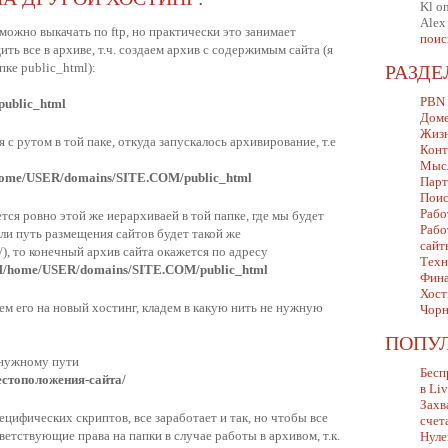
Kl
o
Alex
ожно выкачать по ftp, но практически это занимает
поис
ть все в архиве, т.ч. создаем архив с содержимым сайта (я
пке public_html):
РАЗД
PBN
 public_html
Дом
Жизн
 с рутом в той паке, откуда запускалось архивирование, т.е
Конт
Мыс
/home/USER/domains/SITE.COM/public_html
Парт
Поис
Рабо
тся ровно этой же иерархиваей в той папке, где мы будет
Рабо
сли путь размещения сайтов будет такой же
сайт
, то конечный архив сайта окажется по адресу
Техн
/home/USER/domains/SITE.COM/public_html
Фина
Хост
аем его на новый хостинг, кладем в какую нить не нужную
Чорн
ПОПУ
 нужному пути
Бесп
местоположения-сайта/
в Li
Захв
ецифических скриптов, все заработает и так, но чтобы все
счет
ветствующие права на папки в случае работы в архивом, т.к.
Нуле