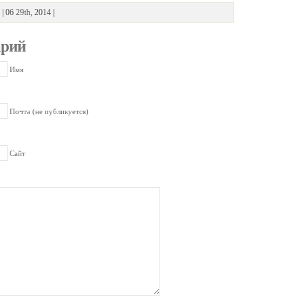
| 06 29th, 2014
|
арий
Имя
Почта (не публикуется)
Сайт