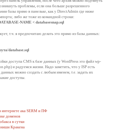
через панель управления, после чего архив можно подтянуть
озникнуть проблемы, если она больше разрешенного
дании базы прямо в панельке, как у DirectAdmin где ниже
мпорта; либо же тоже из командной строки:
DATABASE-NAME < databasesnap.sql
кует, т.ч. я предпочитаю делать это прямо из базы данных:
рута/database.sql
ойки доступа CMS к базе данных (у WordPress это файл wp-
ion.php) и радуемся жизни. Надо заметить, что у ISP есть
данных можно создать с любым именем, т.е. задать их
какие доступы.
в интернете ака SERM и ПФ
чке доменов
обакса в сутки
 ниши Кракена