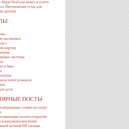
n
Фарм NotCoin монет в телеге
on
Питоновская тулза для
ка дропов
ЕЛЫ
ены
ь насекомых
екст
ли наружу
нерки
ковые системы
та
та в Sape
ы
ологии
нсы поют романсы
инг
ые дела
ЛЯРНЫЕ ПОСТЫ
роигрышные ставки на спорт
ve
атывающая эпопея открытия
а в американском банке
нный вечный ISP своими