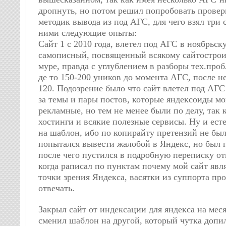
дропнуть, но потом решил попробовать провер
методик вывода из под АГС, для чего взял три 
ними следующие опыты:
Сайт 1 с 2010 года, влетел под АГС в ноябрьск
самописный, посвященный всякому сайтострои
муре, правда с углублением в разборы тех.про
де то 150-200 уников до момента АГС, после не
120. Подозрение было что сайт влетел под АГС
за темы и пары постов, которые яндексоиды мо
рекламные, но тем не менее были по делу, так
хостинги и всякие полезные сервисы. Ну и ест
на шаблон, ибо по копирайту претензий не был
попытался вывести жалобой в Яндекс, но был 
после чего пустился в подробную переписку от
когда раписал по пунктам почему мой сайт явл
точки зрения Яндекса, васятки из суппорта пр
отвечать.
Закрыл сайт от индексации для яндекса на меся
сменил шаблон на другой, который чутка допил