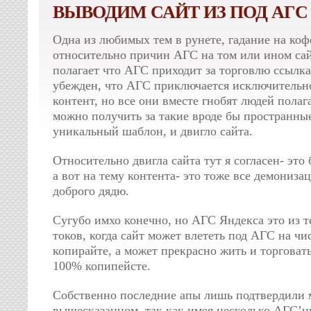
ВЫВОДИМ САЙТ ИЗ ПОД АГС
Одна из любимых тем в рунете, гадание на ко
относительно причин АГС на том или ином сай
полагает что АГС приходит за торговлю ссылка
убежден, что АГС приключается исключительн
контент, но все они вместе гнобят людей пол
можно получить за такие вроде бы пространны
уникальный шаблон, и двигло сайта.
Относительно двигла сайта тут я согласен- это
а вот на тему контента- это тоже все демониза
доброго дядю.
Сугубо имхо конечно, но АГС Яндекса это из
токов, когда сайт может влететь под АГС на чи
копирайте, а может прекрасно жить и торговат
100% копипейсте.
Собственно последние апы лишь подтвердили 
вышесказанном, так как имея несколько АГС’ны