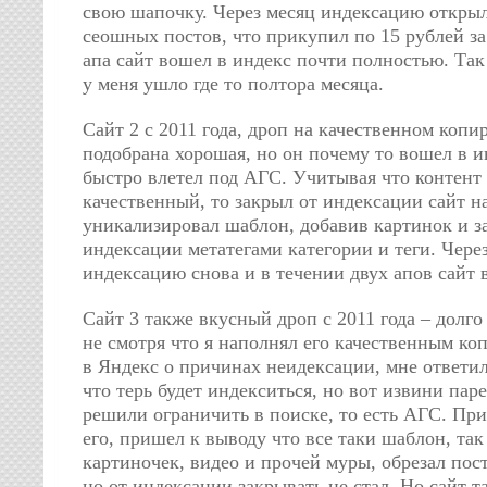
свою шапочку. Через месяц индексацию открыл
сеошных постов, что прикупил по 15 рублей за 
апа сайт вошел в индекс почти полностью. Так 
у меня ушло где то полтора месяца.
Сайт 2 с 2011 года, дроп на качественном копи
подобрана хорошая, но он почему то вошел в и
быстро влетел под АГС. Учитывая что контент
качественный, то закрыл от индексации сайт на
уникализировал шаблон, добавив картинок и з
индексации метатегами категории и теги. Чере
индексацию снова и в течении двух апов сайт 
Сайт 3 также вкусный дроп с 2011 года – долго
не смотря что я наполнял его качественным ко
в Яндекс о причинах неидексации, мне ответили
что терь будет индекситься, но вот извини паре
решили ограничить в поиске, то есть АГС. Пр
его, пришел к выводу что все таки шаблон, так
картиночек, видео и прочей муры, обрезал пост
но от индексации закрывать не стал. Но сайт т