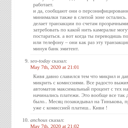
работает.
и да, сообщают они о персонифицированн
минималки также в слепой зоне остались. 
делает транзакции по счетам прозрачными,
затребовать по какой нить камералке могут
постараться. а вот когда ты переводишь п
или телефону – они как раз эту транзакци
минуя банк эмитент.
seo-today
сказал:
May 7th, 2020 at 21:01
Кивя давно славился тем что микрил и да
микрить с комиссиями. Все радосто выжи
автоматов максимальный процент с тех н
начинались платежи. Это вообще все так
было.. Месяц позакидывал на Тинькова, п
уже с комиссией платиш.. Киви !
anchous
сказал:
May 7th, 2020 at 21:02