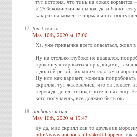
тут история, что тинь на локах кормится 
и 25% комиссии за вывод, да и банки сек
как раз на моменте нормального поступле
foust
сказал:
May 10th, 2020 at 17:06
Хз, уже привычка всего опасаться, живя в
Ну на столько глубоко не вдавался, попро
проконсультироваться продавцами, там до
с долгой регой, большим залогом и хоро
Ну или как вариант, можешь попробовать
скрилла, тут жаловались, что он локает, н
переводе денег от подозрительных лиц. Ес
кого получаешь, все должно быть ок.
anchous
сказал:
May 10th, 2020 at 19:47
ну да, мне скрилл как то двульник морозн
http://www.anchous.info/skrill-happend
так ч