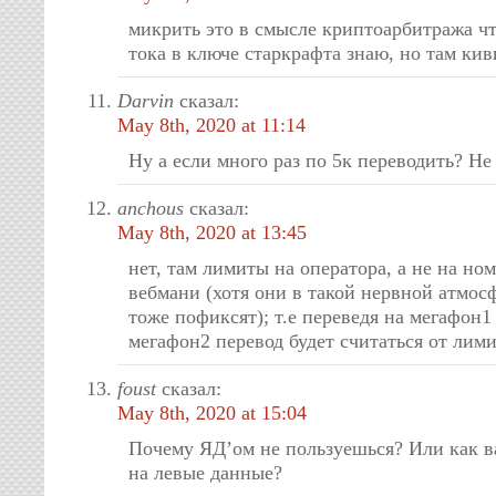
микрить это в смысле криптоарбитража что
тока в ключе старкрафта знаю, но там ки
Darvin
сказал:
May 8th, 2020 at 11:14
Ну а если много раз по 5к переводить? Не
anchous
сказал:
May 8th, 2020 at 13:45
нет, там лимиты на оператора, а не на ном
вебмани (хотя они в такой нервной атмос
тоже пофиксят); т.е переведя на мегафон1
мегафон2 перевод будет считаться от лими
foust
сказал:
May 8th, 2020 at 15:04
Почему ЯД’ом не пользуешься? Или как в
на левые данные?