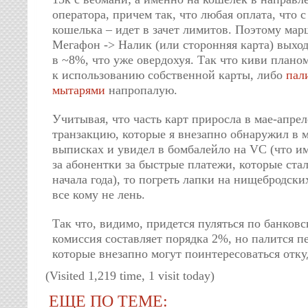
оператора, причем так, что любая оплата, что с
кошелька – идет в зачет лимитов. Поэтому мар
Мегафон -> Налик (или сторонняя карта) выход
в ~8%, что уже овердохуя. Так что киви плано
к использованию собственной карты, либо
пал
мытарями
напропалую.
Учитывая, что часть карт приросла в мае-апре
транзакцию, которые я внезапно обнаружил в 
выписках и увидел в бомбалейло на VC (что и
за абонентки за быстрые платежи, которые ста
начала года), то погреть лапки на нищебродск
все кому не лень.
Так что, видимо, придется пуляться по банковс
комиссия составляет порядка 2%, но палится п
которые внезапно могут поинтересоваться отку
(Visited 1,219 time, 1 visit today)
ЕЩЕ ПО ТЕМЕ: