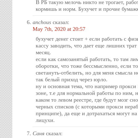
В РБ такую мелочь никто не трогает, рабо
кормишь и норм. Бухучет и прочие бумаж
anchous
сказал:
May 7th, 2020 at 20:57
бухучет денег стоит + если работать с фи
кассу заводить, что дает еще лишних трат 
месяц.
если как самозанятый работать, то там ли
оборотки, что тоже бессмысленно, если то
светануть-отбелить, но для меня смысла не
так белый приход через юрло.
ну и основная тема, что например прокси
зоне, т.е для нормальной работы по ним, н
каком то левом реестре, где будут мозг сн
черных списков (с которыми прокси нера
принципе), да еще и дотрахаться могут на
лицухи.
Саня
сказал: