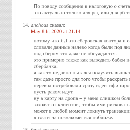
По поводу сообщения в налоговую о счета
это актуально только для рф, или для рб т
anchous
сказал:
May 8th, 2020 at 21:14
потому что ЯД это сберовская контора и 
сливали данные налево когда были под ян
под сбером это даже не обсуждается.
это примерно также как выводить бабки н
сбербанка.
я как то недавно пытался получить выплат
там даже просто для того чтобы раскрыт
перевод потребовали сразу идентифициров
пусть раком идут.
ну а карту на дропа – у меня слишком бо
заходят от клиентов, чтобы ими рисковать,
может в любой момент локнуть транзакци
в гости на познакомиться поближе.
foust
сказал: