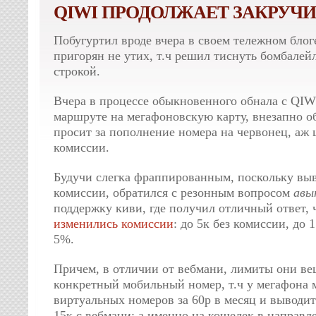
QIWI ПРОДОЛЖАЕТ ЗАКРУЧИ
Побугуртил вроде вчера в своем тележном блоге
пригорян не утих, т.ч решил тиснуть бомбалей
строкой.
Вчера в процессе обыкновенного обнала с QIW
маршруте на мегафоновскую карту, внезапно о
просит за пополнение номера на червонец, аж 
комиссии.
Будучи слегка фраппированным, поскольку выв
комиссии, обратился с резонным вопросом
авы
поддержку киви, где получил отличный ответ, ч
изменились комисси
и
: до 5к без комиссии, до
5%.
Причем, в отличии от вебмани, лимиты они ве
конкретный мобильный номер, т.ч у мегафона
виртуальных номеров за 60р в месяц и выводит
15к с вебмани; а именно на кошелек в направл