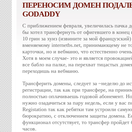
ПЕРЕНОСИМ ДОМЕН ПОДАЛ
GODADDY
С приближением февраля, увеличилась пачка д
бы хотел трансфернуть от офигевшего в конец 
10 грин за хуиз (извините за мой французский)
вменяемому internetbs.net, принимающему не т
карточки, но и вебманю, что естественно очень
Хотя в моем случае- это и является провокацие
все бабло на палке, на перехват тицастых доме
переходишь на вебманю.
Трансферить домены, следует за ~неделю до ис
регистрации, так как при трансфере, на прин
полностью оплачиваешь годовой абонемент. Но
нужно озадачиться за пару недель, если у вас п
Registation так как ребятки там устроили сам
бюрократию, с отключением защиты домена. Ес
функционал отсутствует, то трансфер пройдет 
часов.