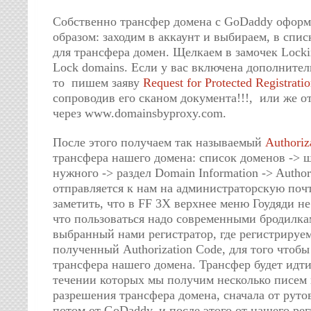
Собственно трансфер домена с GoDaddy офор
образом: заходим в аккаунт и выбираем, в спис
для трансфера домен. Щелкаем в замочек Lock
Lock domains. Если у вас включена дополнител
то пишем заяву
Request for Protected Registrati
сопроводив его сканом документа!!!, или же о
через www.domainsbyproxy.com.
После этого получаем так называемый
Authoriz
трансфера нашего домена: список доменов -> 
нужного -> раздел Domain Information -> Author
отправляется к нам на администраторскую почт
заметить, что в FF 3X верхнее меню Гоудяди не
что пользоваться надо современными бродилка
выбранный нами регистратор, где регистрируе
полученный Authorization Code, для того чтобы
трансфера нашего домена. Трансфер будет идти
течении которых мы получим несколько писем 
разрешения трансфера домена, сначала от рутов
потом от GoDaddy, и после этого от нашего рег