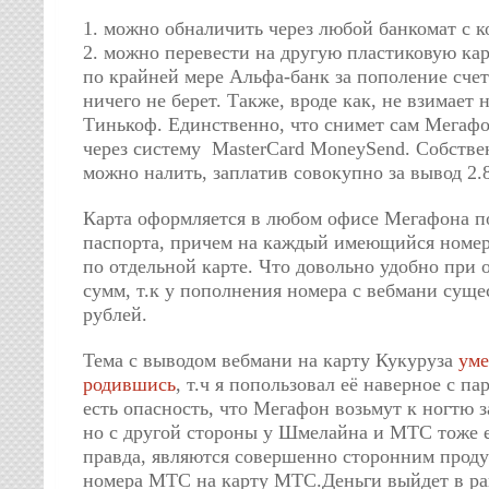
1. можно обналичить через любой банкомат с 
2. можно перевести на другую пластиковую кар
по крайней мере Альфа-банк за пополение счет
ничего не берет. Также, вроде как, не взимает
Тинькоф. Единственно, что снимет сам Мегафо
через систему MasterCard MoneySend. Собстве
можно налить, заплатив совокупно за вывод 2.
Карта оформляется в любом офисе Мегафона п
паспорта, причем на каждый имеющийся номе
по отдельной карте. Что довольно удобно при
сумм, т.к у пополнения номера с вебмани суще
рублей.
Тема с выводом вебмани на карту Кукуруза
уме
родившись
, т.ч я попользовал её наверное с па
есть опасность, что Мегафон возьмут к ногтю 
но с другой стороны у Шмелайна и МТС тоже е
правда, являются совершенно сторонним продук
номера МТС на карту МТС.Деньги выйдет в ра