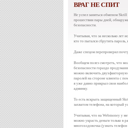
ВРАГ НЕ СПИТ
Не успел заняться обменом Skrill
прошествии пары дней, обнаружил
безопасности.
Учитывая, что за несколько лет и
кто то пытался сбрутить пароль,
Даже спецом перепроверил почту
Вообщем полез смотреть, что мож
безопасности гораздо продуманнее
можно включить двухфакторную 
паролей на стороне клиента с п
я уже давно прикрыл свои наибо
админку.
То есть вскрыть защищенный Skr
захватом телефона, на который ус
Учитывая, что на Webmoney у ме
можно украсть деньги только в ра
многоходовочка (узнать телефон -