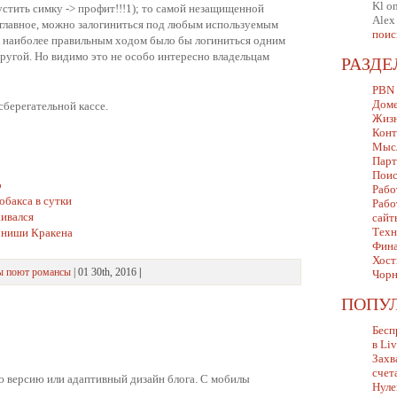
Kl
o
стить симку -> профит!!!1); то самой незащищенной
Alex
е главное, можно залогиниться под любым используемым
поис
.к наиболее правильным ходом было бы логиниться одним
ругой. Но видимо это не особо интересно владельцам
РАЗД
PBN
Дом
берегательной кассе.
Жизн
Конт
Мыс
Парт
Поис
o
Рабо
обакса в сутки
Рабо
аивался
сайт
Техн
 ниши Кракена
Фина
Хост
ы поют романсы
| 01 30th, 2016
|
Чорн
ПОПУ
Бесп
в Li
Захв
счет
ю версию или адаптивный дизайн блога. С мобилы
Нуле