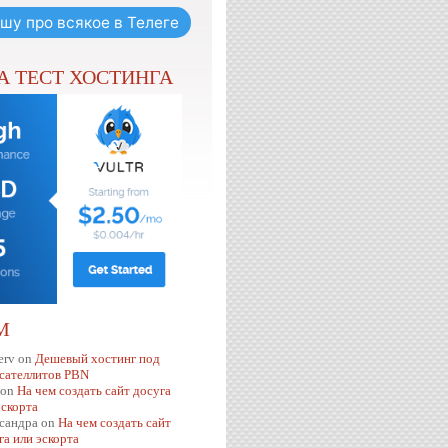
шу про всякое в Телеге
НА ТЕСТ ХОСТИНГА
М
erv
on
Дешевый хостинг под
 сателлитов PBN
on
На чем создать сайт досуга
эскорта
сандра
on
На чем создать сайт
га или эскорта