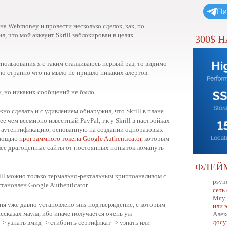
Пи
 на Webmoney и провести несколько сделок, как, по
, что мой аккаунт Skrill заблокирован в целях
300$ 
спользования я с таким сталкиваюсь первый раз, то видимо
 но странно что на мыло не пришло никаких алертов.
, но никаких сообщений не было.
но сделать и с удивлением обнаружил, что Skrill в плане
 чем всемирно известный PayPal, т.к у Skrill в настройках
аутентификацию, основанную на создании одноразовых
омощью
программного токена Google Authenticator
, которым
лее драгоценные сайты от постоянных попыток ломануть
ФЛЕЙ
ill можно только термально-ректальным криптоанализом с
psyn
тановлен Google Authenticator.
сеть
Мяу
ня уже давно установлено sms-подтверждение, с которым
или 
ссказах маула, ибо иначе получается очень уж
Алек
досу
> узнать вмид -> стибрить сертификат -> узнать или