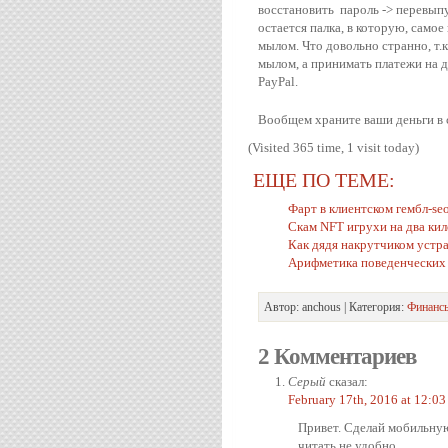
восстановить пароль -> перевыпу
остается палка, в которую, само
мылом. Что довольно странно, т
мылом, а принимать платежи на д
PayPal.
Вообщем храните ваши деньги в с
(Visited 365 time, 1 visit today)
ЕЩЕ ПО ТЕМЕ:
Фарт в клиентском гембл-se
Скам NFT игрухи на два кил
Как дядя накрутчиком устр
Арифметика поведенческих
Автор: anchous | Категория:
Финанс
2 Комментариев
Серый
сказал:
February 17th, 2016 at 12:03
Привет. Сделай мобильну
читать не удобно.