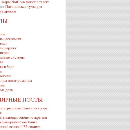
n
Фарм NotCoin монет в телеге
on
Питоновская тулза для
ка дропов
ЕЛЫ
ены
ь насекомых
екст
ли наружу
нерки
ковые системы
та
та в Sape
ы
ологии
нсы поют романсы
инг
ые дела
ЛЯРНЫЕ ПОСТЫ
роигрышные ставки на спорт
ve
атывающая эпопея открытия
а в американском банке
нный вечный ISP своими