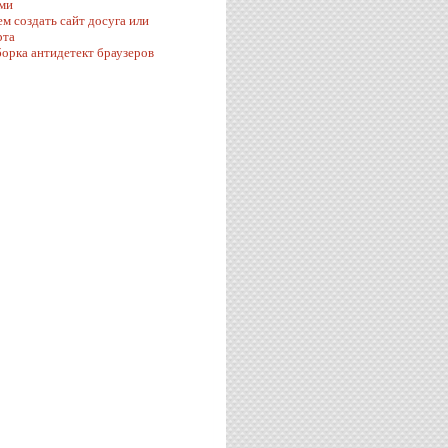
ми
ем создать сайт досуга или
рта
орка антидетект браузеров