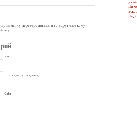
рука
На ч
эско
Подб
а прям начну переверстывать, а то вдруг еще кому
обилы.
арий
Имя
Почта (не публикуется)
Сайт