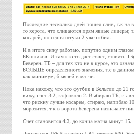
Последние несколько дней пошел слив, т.к на в
то херота, что сливаются прям явные лидеры; т
косарей, но седня штуки 2 уже отбил.
И в итоге сижу работаю, попутно одним глазо
БКшников. И там кто то дает совет, ставить ТБ
Беверен. ТБ – для тех кто не в курсе, это озн
БОЛЬШЕ определенного значения, т.е в данном 
как минимум, 6 мячей в матче.
Пока нахожу, что это футбик в Бельгии до 21 го
вижу, счет 3:2, кэф около 2. Выбираю ТБ, став
что рискну лучше косарем, стираю, напибаю 10
морозится, т.к в ворота Беверена назначают пи
Счет становится 4:2, до конца матча минут 15.
Думаю над ТБ6.5 с кэфом 1.84, ставлю 500. Ухо