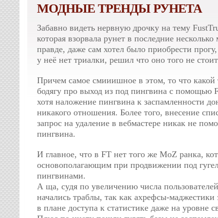
МОДНЫЕ ТРЕНДЫ РУНЕТА
Забавно видеть нервную дрочку на тему FustTru
которая взорвала рунет в последние несколько 
правде, даже сам хотел было приобрести прогу,
у неё нет триалки, решил что оно того не стоит
Причем самое смииишное в этом, то что какой 
бодягу про выход из под пингвина с помощью F
хотя наложение пингвина к заспамленности до
никакого отношения. Более того, внесение спи
запрос на удаление в вебмастере никак не помо
пингвина.
И главное, что в FT нет того же MoZ ранка, ко
основополагающим при продвижении под гугель
пингвинами.
А ща, судя по увеличению числа пользователей
начались траблы, так как ахрефсы-маджестики
в плане доступа к статистике даже на уровне с