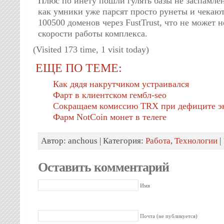
Плюс по инету пошли гулять базы не заспамлен
как умники уже парсят просто рунеты и чекаю
100500 доменов через FustTrust, что не может н
скорости работы комплекса.
(Visited 173 time, 1 visit today)
ЕЩЕ ПО ТЕМЕ:
Как дядя накрутчиком устраивался
Фарт в клиентском гембл-seo
Сокращаем комиссию TRX при дефиците э
Фарм NotCoin монет в телеге
Автор: anchous | Категория:
Работа
,
Технологии
|
Оставить комментарий
Имя
Почта (не публикуется)