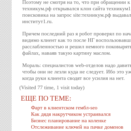
Поэтому не смотря на то, что при обращении к
техникум.рф открывался клон сайта техникум1.
поисковика на запрос site:техникум.рф выдава
институт1.ru.
Причем последний раз я робот проверял по нач
видимо клиент как то после НГ воспользовавш
расслабленностью и решил немного поковырят
файлах, наваяв такую картину маслом.
Мораль: специалистов web-отделов надо давить
чтобы они не лезли куда не следует. Ибо это у
когда руки клиента сводят все усилия на нет.
(Visited 77 time, 1 visit today)
ЕЩЕ ПО ТЕМЕ:
Фарт в клиентском гембл-seo
Как дядя накрутчиком устраивался
Бизнес планирование на коленке
Отслеживание ключей на пачке доменов