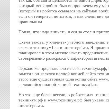
так как оба сайта цепляются из одной директор
который меня добил- был вопрос зачем ему мен
(который из роботса ссылался на сайтмап вообщ
если он генерится неткатом, и как следствие д
правильным.
Поняв, что надо вникать, я сел за стол и припу
Схема такова, у клиента- учебного заведения, е
скажем техникум1.su и институт1.ru. Я продви
планировал в этом месяце начать продвижение 
своевременно разосрался с директором агенств
Зеркало же представляло из себя техникум.рф,
заметил он являлся полной копией сайта техни
этого еще существовала одна копия сайта www
являвшийся полной копией техникум1.su.
Но что еще более весело, в роботсе для техник
техникум.рф и www.техникум.рф был указан с
институт1.ru.