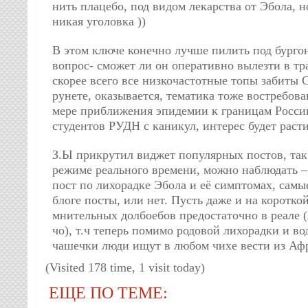
нить плацебо, под видом лекарства от Эбола, н
никая уголовка ))
В этом ключе конечно лучше пилить под бурго
вопрос- сможет ли он оперативно вылезти в тр
скорее всего все низкочастотные топы забиты
рунете, оказывается, тематика тоже востребова
мере приближения эпидемии к границам Росси
студентов РУДН с каникул, интерес будет раст
З.Ы прикрутил виджет популярных постов, так 
режиме реального времени, можно наблюдать –
пост по лихорадке Эбола и её симптомах, сам
блоге посты, или нет. Пусть даже и на коротко
мнительных долбоебов предостаточно в реале (я
чо), т.ч теперь помимо родовой лихорадки и в
чашечки люди ищут в любом чихе вести из Аф
(Visited 178 time, 1 visit today)
ЕЩЕ ПО ТЕМЕ: