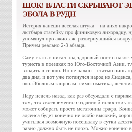
ШОК! ВЛАСТИ СКРЫВАЮТ 
ЭБОЛА В РУДН
Истерия канешн веселая штука – на днях накро
лытбыра статейку про финиковую лихорадку, ну
упомянул про ажиотаж, развернувшийся вокруг
Причем реально 2-3 абзаца.
Саму статью писал под здоровый пост о пакос
туриста в поездках по Юго-Восточной Азии, т.ч
входить в серию. Но не важно – статью пинган
два дня, и вот уже потянулся народ из Яндекса
околЭболным запросам- симптоматика, лечение
Пару недель назад, как раз обсуждали с парням
том, что своевременно созданный новостник п
может собирать просто мегатонны трафа. Конве
адсенса будет конечно не особо высокий, хоро
учитывая возможную посещалку в сутки десятк
равно должно быть не плохо. Можно конечно 