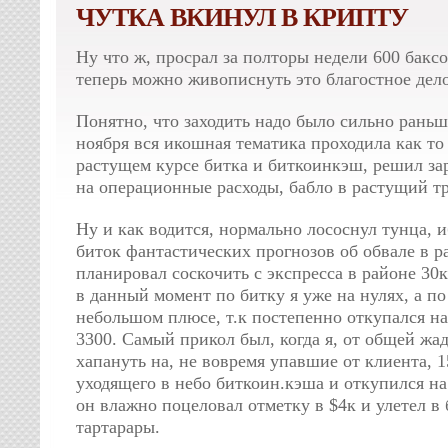
ЧУТКА ВКИНУЛ В КРИПТУ
Ну что ж, просрал за полторы недели 600 баксо
теперь можно живописнуть это благостное дело
Понятно, что заходить надо было сильно раньш
ноября вся икошная тематика проходила как то
растущем курсе битка и биткоинкэш, решил за
на операционные расходы, бабло в растущий т
Ну и как водится, нормально лососнул тунца, и
биток фантастических прогнозов об обвале в ра
планировал соскочить с экспресса в районе 30к
в данный момент по битку я уже на нулях, а по
небольшом плюсе, т.к постепенно откупался на 
3300. Самый прикол был, когда я, от общей жа
хапануть на, не вовремя упавшие от клиента, 1
уходящего в небо биткоин.кэша и откупился на
он влажно поцеловал отметку в $4к и улетел в
тартарары.