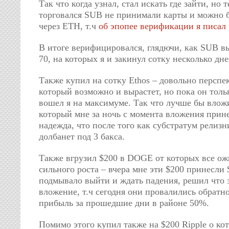
Так что когда узнал, стал искать где зайти, но 
торговался SUB не принимали карты и можно б
через ETH, т.ч
об эпопее верификации я писал 
В итоге верифицировался, глядючи, как SUB вы
70, на которых я и закинул сотку несколько дне
Также купил на сотку Ethos – довольно перспе
который возможно и вырастет, но пока он тольк
вошел я на максимуме. Так что лучше бы влож
который мне за ночь с момента вложения прине
надежда, что после того как субстратум релизн
долбанет под 3 бакса.
Также вгрузил $200 в DOGE от которых все ож
сильного роста – вчера мне эти $200 принесли 
подмывало выйти и ждать падения, решил что 
вложение, т.ч сегодня они провалились обратно
прибыль за прошедшие дни в районе 50%.
Помимо этого купил также на $200 Ripple о ко