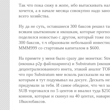
Так что пока сижу в жопе, ибо вытаскивать нал
хочется, а в начале месяца совокупно надо зано
всего хозяйства.
Ну да не суть, оставшиеся 300 баксов решил та
всяким шыткоинам и икошкам, которые прогноз
поделился новостью с другом, который тоже п
300 баксов, т.ч образовали небольшой инвест
МММ999 со стартовым капиталом в $600.
На примете у меня было сразу две монетки: St
(икошка p2p файлшаринга) и Substratum (икош
децентрализованного инета, этакий аналог TO
что про Substratum мне всколь рассказали на м
которым я тут подумывал на досуге. Дескать не
придумали за тебя. И самое обидное, что чел з
SUB торговался по 5 центов и ввалил туда $25
коинов, которые и скинул на 40 центах, навар
18килобаксов.