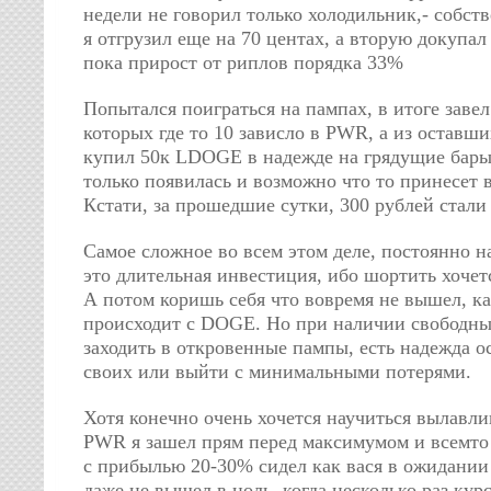
недели не говорил только холодильник,- собст
я отгрузил еще на 70 центах, а вторую докупал г
пока прирост от риплов порядка 33%
Попытался поиграться на пампах, в итоге завел
которых где то 10 зависло в PWR, а из оставши
купил 50к LDOGE в надежде на грядущие бары
только появилась и возможно что то принесет 
Кстати, за прошедшие сутки, 300 рублей стали 
Самое сложное во всем этом деле, постоянно н
это длительная инвестиция, ибо шортить хочет
А потом коришь себя что вовремя не вышел, ка
происходит с DOGE. Но при наличии свободных
заходить в откровенные пампы, есть надежда о
своих или выйти с минимальными потерями.
Хотя конечно очень хочется научиться вылавли
PWR я зашел прям перед максимумом и всемто 
с прибылью 20-30% сидел как вася в ожидании
даже не вышел в ноль, когда несколько раз кур