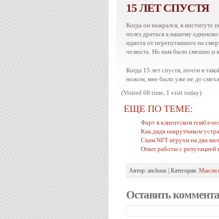
15 ЛЕТ СПУСТЯ
Когда он нажрался, в институте п
полез драться к нашему одноклас
идиота от перепуганного на смер
челюсть. Но нам было смешно и
Когда 15 лет спустя, почти в так
ножом, мне было уже не до смеха
(Visited 68 time, 1 visit today)
ЕЩЕ ПО ТЕМЕ:
Фарт в клиентском гембл-se
Как дядя накрутчиком устр
Скам NFT игрухи на два кил
Опыт работы с репутацией 
Автор: anchous | Категория:
Мысли 
Оставить коммент