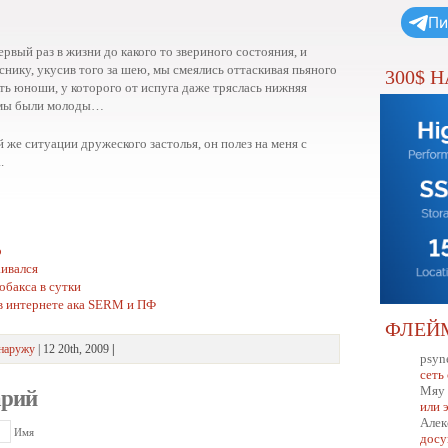
Пи
ервый раз в жизни до какого то звериного состояния, и
снику, укусив того за шею, мы смеялись оттаскивая пьяного
300$ 
ть юноши, у которого от испуга даже тряслась нижняя
 мы были молоды…
ой же ситуации дружеского застолья, он полез на меня с
.
o
аивался
обакса в сутки
в интернете ака SERM и ПФ
ФЛЕЙ
наружу
| 12 20th, 2009
|
psyn
сеть
Мяу
арий
или 
Алек
Имя
досу