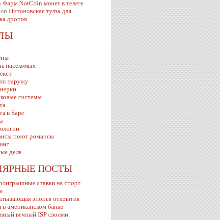
n
Фарм NotCoin монет в телеге
on
Питоновская тулза для
ка дропов
ЕЛЫ
ены
ь насекомых
екст
ли наружу
нерки
ковые системы
та
та в Sape
ы
ологии
нсы поют романсы
инг
ые дела
ЛЯРНЫЕ ПОСТЫ
роигрышные ставки на спорт
ve
атывающая эпопея открытия
а в американском банке
нный вечный ISP своими