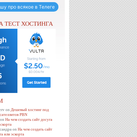
шу про всякое в Телеге
НА ТЕСТ ХОСТИНГА
М
erv
on
Дешевый хостинг под
 сателлитов PBN
on
На чем создать сайт досуга
эскорта
сандра
on
На чем создать сайт
га или эскорта