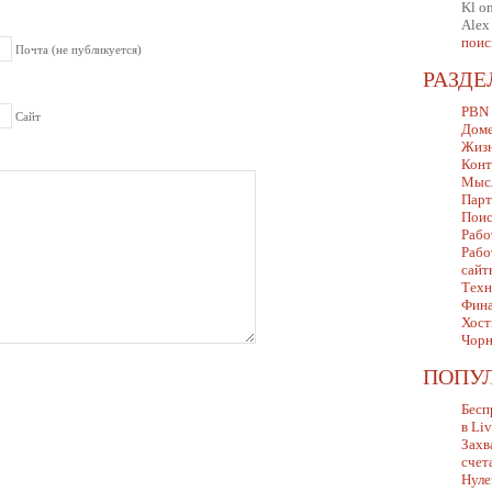
Kl
o
Alex
поис
Почта (не публикуется)
РАЗД
PBN
Сайт
Дом
Жизн
Конт
Мыс
Парт
Поис
Рабо
Рабо
сайт
Техн
Фина
Хост
Чорн
ПОПУ
Бесп
в Li
Захв
счет
Нуле