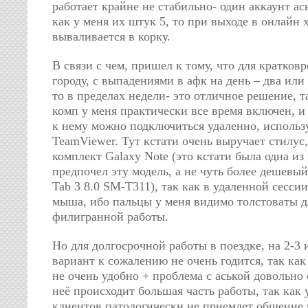
работает крайне не стабильно- один аккаунт ась
как у меня их штук 5, то при выходе в онлайн х
вываливается в корку.
В связи с чем, пришел к тому, что для кратков
городу, с выпадениями в афк на день – два или
то в пределах недели- это отличное решение, 
комп у меня практически все время включен, и
к нему можно подключиться удаленно, использ
TeamViewer. Тут кстати очень выручает стилус
комплект Galaxy Note (это кстати была одна из
предпочел эту модель, а не чуть более дешевы
Tab 3 8.0 SM-T311), так как в удаленной сесси
мыша, ибо пальцы у меня видимо толстоваты д
филигранной работы.
Но для долгосрочной работы в поездке, на 2-3 и
вариант к сожалению не очень годится, так как
не очень удобно + проблема с аськой довольно 
неё происходит большая часть работы, так как 
клиентов патологически не приемлет общение 