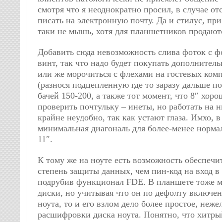
смотря что я неоднократно просил, в случае отс
писать на электронную почту. Да и стилус, при
таки не мышь, хотя для планшетников продают
Добавить сюда невозможность слива фоток с ф
винт, так что надо будет покупать дополнител
или же морочиться с флехами на гостевых комп
(разнося подцепленную где то заразу дальше по
бачей 150-200, а также тот момент, что 8″ хор
проверить почтульку – инеты, но работать на 
крайне неудобно, так как устают глаза. Имхо, 
минимальная диагональ для более-менее нормал
11″.
К тому же на ноуте есть возможность обеспечи
степень защиты данных, чем пин-код на вход в
подрубив функционал FDE. В планшете тоже 
диски, но учитывая что он по дефолту включен
ноута, то и его взлом дело более простое, неж
расшифровки диска ноута. Понятно, что хитры