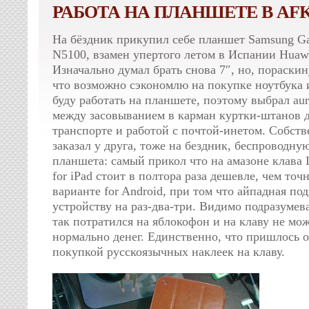
РАБОТА НА ПЛАНШЕТЕ В AF
На бёздник прикупил себе планшет Samsung Ga
N5100, взамен упертого летом в Испании Huawe
Изначально думал брать снова 7″, но, пораски
что возможно сэкономлю на покупке ноутбука 
буду работать на планшете, поэтому выбрал aur
между засовыванием в карман куртки-штанов д
транспорте и работой с почтой-инетом. Собств
заказал у друга, тоже на бездник, беспроводну
планшета: самый прикол что на амазоне клава L
for iPad стоит в полтора раза дешевле, чем точ
варианте for Android, при том что айпадная по
устройству на раз-два-три. Видимо подразумева
так потратился на яблокофон и на клаву не мо
нормально денег. Единственно, что пришлось о
покупкой русскоязычных наклеек на клаву.