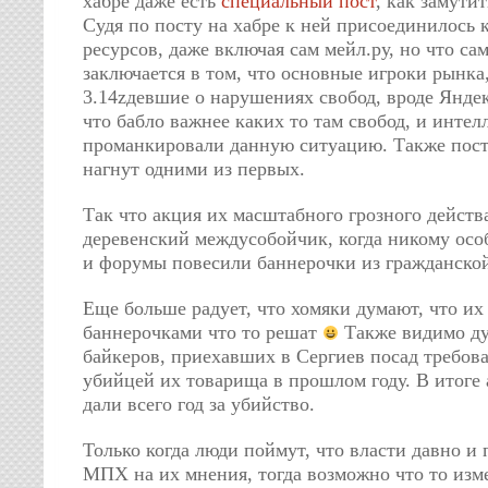
хабре даже есть
специальный пост
, как замути
Судя по посту на хабре к ней присоединилось 
ресурсов, даже включая сам мейл.ру, но что са
заключается в том, что основные игроки рынка
3.14zдевшие о нарушениях свобод, вроде Янде
что бабло важнее каких то там свобод, и интел
проманкировали данную ситуацию. Также пост
нагнут одними из первых.
Так что акция их масштабного грозного действ
деревенский междусобойчик, когда никому осо
и форумы повесили баннерочки из гражданской
Еще больше радует, что хомяки думают, что их
баннерочками что то решат
Также видимо ду
байкеров, приехавших в Сергиев посад требова
убийцей их товарища в прошлом году. В итоге а
дали всего год за убийство.
Только когда люди поймут, что власти давно и
МПХ на их мнения, тогда возможно что то изме